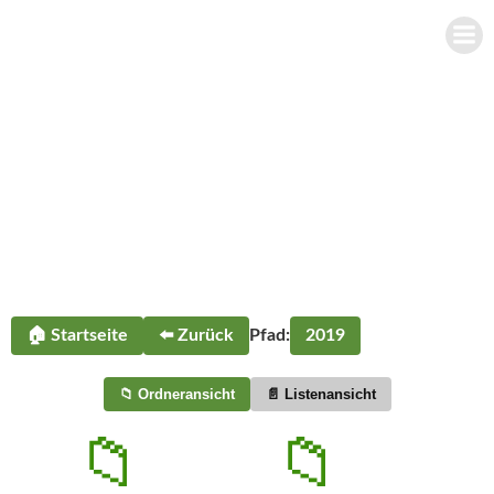
Zum
BÜRGERSCHÜTZEN-VEREIN
Inhalt
FRECKENHORST E.V.
springen
Bildarchiv
🏠 Startseite
⬅️ Zurück
Pfad:
2019
📁 Ordneransicht
📄 Listenansicht
📁
📁