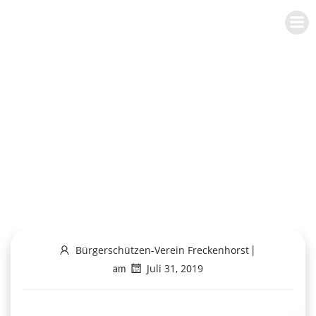
Zum
BÜRGERSCHÜTZEN-VEREIN
Inhalt
FRECKENHORST E.V.
springen
Schützenkönig
2019/2020 –
Alfons Keßmann
Bürgerschützen-Verein Freckenhorst
|
Juli 31, 2019
am