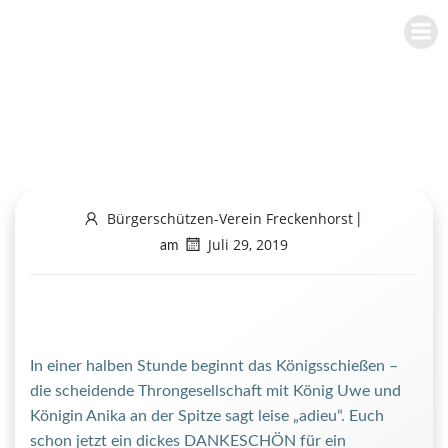
Zum
BÜRGERSCHÜTZEN-VEREIN
Inhalt
FRECKENHORST E.V.
springen
Königsschießen
Bürgerschützen-Verein Freckenhorst
|
Juli 29, 2019
am
In einer halben Stunde beginnt das Königsschießen –
die scheidende Throngesellschaft mit König Uwe und
Königin Anika an der Spitze sagt leise „adieu“. Euch
schon jetzt ein dickes DANKESCHÖN für ein