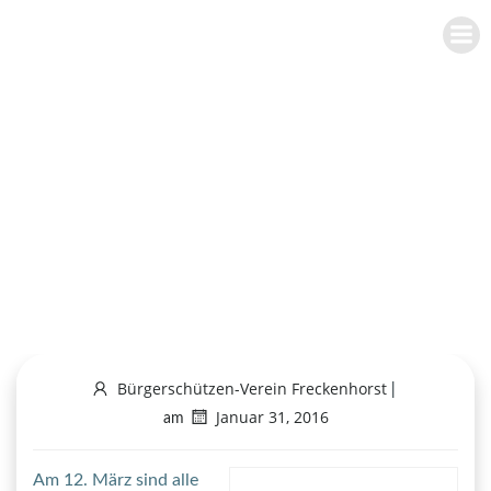
Zum
BÜRGERSCHÜTZEN-VEREIN
Inhalt
FRECKENHORST E.V.
springen
Generalversamml
ung mit Neuwahl
des Präsidenten
Bürgerschützen-Verein Freckenhorst
|
Januar 31, 2016
am
Am 12. März sind alle