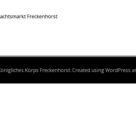
nachtsmarkt Freckenhorst
önigliches Korps Freckenhorst. Created using WordPress 