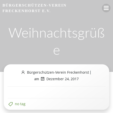
Zum
BÜRGERSCHÜTZEN-VEREIN
Inhalt
FRECKENHORST E.V.
springen
Weihnachtsgrüß
e
Bürgerschützen-Verein Freckenhorst
|
Dezember 24, 2017
am
no tag