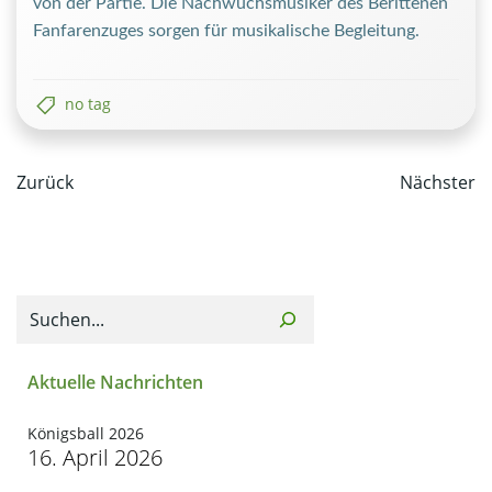
von der Partie. Die Nachwuchsmusiker des Berittenen
Fanfarenzuges sorgen für musikalische Begleitung.
no tag
Post
Post
Zurück
Nächster
navigation
navi
Suchen
Aktuelle Nachrichten
Königsball 2026
16. April 2026