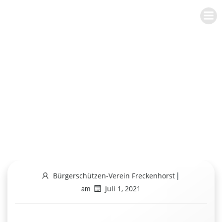
Zum
BÜRGERSCHÜTZEN-VEREIN
Inhalt
FRECKENHORST E.V.
springen
Mal- und
Bastelwettbewer
b
Bürgerschützen-Verein Freckenhorst
|
Juli 1, 2021
am