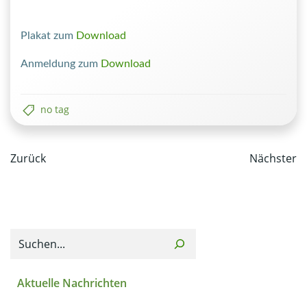
Plakat zum
Download
Anmeldung zum
Download
no tag
Post
Post
Zurück
Nächster
navigation
navi
Suchen
Aktuelle Nachrichten