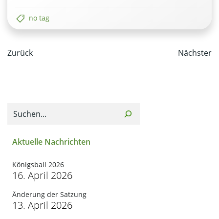
no tag
Post
Post
Zurück
Nächster
navigation
navi
Suchen
Aktuelle Nachrichten
Königsball 2026
16. April 2026
Änderung der Satzung
13. April 2026