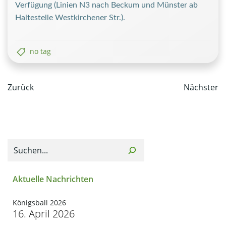
Verfügung (Linien N3 nach Beckum und Münster ab
Haltestelle Westkirchener Str.).
no tag
Post
Post
Zurück
Nächster
navigation
navi
Suchen
Aktuelle Nachrichten
Königsball 2026
16. April 2026